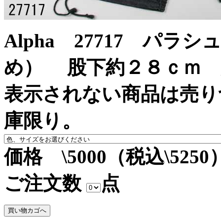
Alpha 27717 パ
め） 股下約２８ｃｍ 綿
表示されない商品は売り
庫限り。
価格 \5000（税込\5250
ご注文数
点