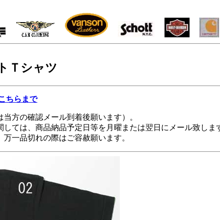
トＴシャツ
こちらまで
は当方の確認メール到着後願います）。
関しては、商品納品予定日等を月曜または翌日にメール致しま
。万一品切れの際はご容赦願います。