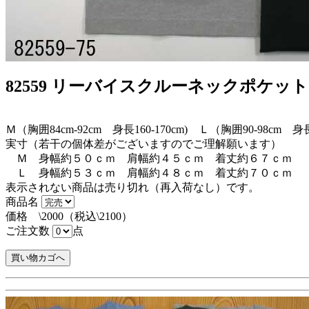
82559 リーバイスクルーネックポケッ
Ｍ（胸囲84cm-92cm 身長160-170cm) Ｌ（胸囲90-98cm 身長1
実寸（若干の個体差がございますのでご理解願います）
Ｍ 身幅約５０ｃｍ 肩幅約４５ｃｍ 着丈約６７ｃｍ
Ｌ 身幅約５３ｃｍ 肩幅約４８ｃｍ 着丈約７０ｃｍ
表示されない商品は売り切れ（再入荷なし）です。
商品名
価格 \2000（税込\2100）
ご注文数
点